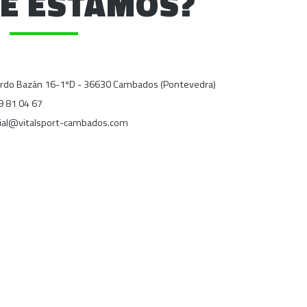
E ESTAMOS?
ardo Bazán 16-1ºD - 36630 Cambados (Pontevedra)
9 81 04 67
ial@vitalsport-cambados.com