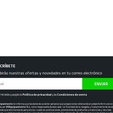
CRÍBETE
birás nuestras ofertas y novedades en tu correo electrónico
ENVIAR
He leído y acepto la
Política de privacidad
y las
Condiciones de venta
uipamiento
te informa que los datos de carácter personal que proporciones rellenando el presente formulario
os por
VSEquipamiento S.L.
como responsable de esta web. La finalidad de la recogida y tratamiento de los d
ales que solicitamos es para enviar nuestras publicaciones, promociones de productos y/o servicios y recursos
ivos. La legitimación se realiza a través del consentimiento del interesado. Te informamos que los datos que fac