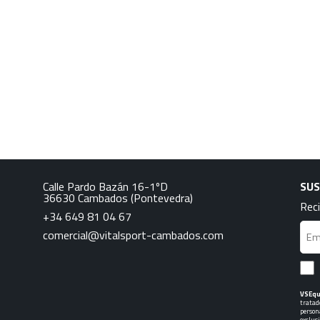
Calle Pardo Bazán 16-1ºD
SUS
36630
Cambados
(Pontevedra)
Reci
+34 649 81 04 67
comercial@vitalsport-cambados.com
VSEq
tratad
person
exclus