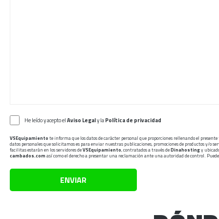
He leído y acepto el
Aviso Legal
y la
Política de privacidad
VSEquipamiento
te informa que los datos de carácter personal que proporciones rellenando el presente
datos personales que solicitamos es para enviar nuestras publicaciones, promociones de productos y/o serv
facilitas estarán en los servidores de
VSEquipamiento
, contratados a través de
Dinahosting
y ubicado
cambados.com
así como el derecho a presentar una reclamación ante una autoridad de control. Puede
ENVIAR