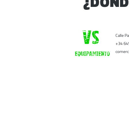
¿DÓND
Calle P
+34 64
comerc