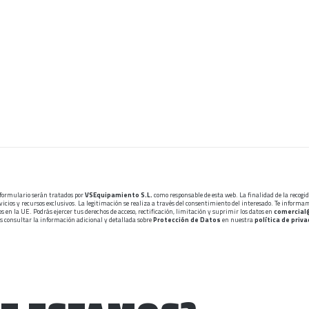
 formulario serán tratados por
VSEquipamiento S.L.
como responsable de esta web. La finalidad de la recogi
icios y recursos exclusivos. La legitimación se realiza a través del consentimiento del interesado. Te informa
s en la UE. Podrás ejercer tus derechos de acceso, rectificación, limitación y suprimir los datos en
comercial
s consultar la información adicional y detallada sobre
Protección de Datos
en nuestra
política de priv