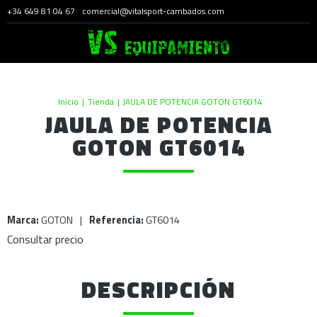
+34 649 81 04 67
comercial@vitalsport-cambados.com
Inicio
|
Tienda
|
JAULA DE POTENCIA GOTON GT6014
JAULA DE POTENCIA
GOTON GT6014
Marca:
GOTON
|
Referencia:
GT6014
Consultar precio
DESCRIPCIÓN