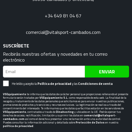
+34 649 81 04 67
comercial@vitalsport-cambados.com
SUSCRÍBETE
Recibirás nuestras ofertas y novedades en tu correo
electrónico
ENVIAR
He leído y acepto la
Política de privacidad
y las
Condiciones de venta
VSEquipamiento
te informa que los datos de carácter personal que proporciones rellenando el presente
formulario serán tratados por
VSEquipamiento S.L.
como responsable de esta web. La finalidad de la
recogida y tratamiento de los datos personales que solicitamos es para enviar nuestras publicaciones,
promociones de productos y/o servicios y recursos exclusivos. La legitimación se realiza a través del
consentimiento del interesado. Te informamos que los datos que facilitas estarán en los servidores de
VSEquipamiento
, contratados a través de
Dinahosting
y ubicados en la UE. Podrás ejercer tus
derechos de acceso, rectificación, limitación y suprimir los datos en
comercial@vitalsport-
cambados.com
así como el derecho a presentar una reclamación ante una autoridad de control.
Puedes consultar la información adicional y detallada sobre
Protección de Datos
en nuestra
política de privacidad
.