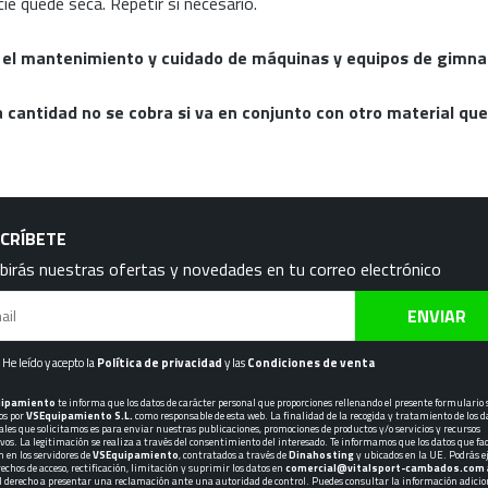
ie quede seca. Repetir si necesario.
 el mantenimiento y cuidado de máquinas y equipos de gimna
ta cantidad no se cobra si va en conjunto con otro material qu
CRÍBETE
birás nuestras ofertas y novedades en tu correo electrónico
ENVIAR
He leído y acepto la
Política de privacidad
y las
Condiciones de venta
uipamiento
te informa que los datos de carácter personal que proporciones rellenando el presente formulario
os por
VSEquipamiento S.L.
como responsable de esta web. La finalidad de la recogida y tratamiento de los d
ales que solicitamos es para enviar nuestras publicaciones, promociones de productos y/o servicios y recursos
ivos. La legitimación se realiza a través del consentimiento del interesado. Te informamos que los datos que fac
n en los servidores de
VSEquipamiento
, contratados a través de
Dinahosting
y ubicados en la UE. Podrás e
echos de acceso, rectificación, limitación y suprimir los datos en
comercial@vitalsport-cambados.com
l derecho a presentar una reclamación ante una autoridad de control. Puedes consultar la información adicio