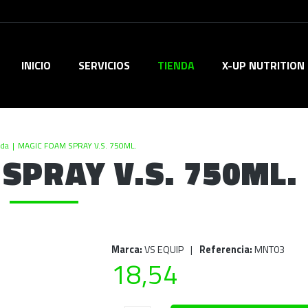
INICIO
SERVICIOS
TIENDA
X-UP NUTRITION
nda
|
MAGIC FOAM SPRAY V.S. 750ML.
SPRAY V.S. 750ML.
Marca:
VS EQUIP
|
Referencia:
MNT03
18,54