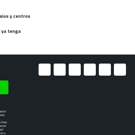
sios y centros
e ya tenga
 serán
atos
ilitas
jercer
así
nal y