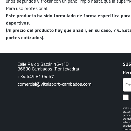
unos segundos y frotar con un paño limpio hasta que la superfic
Para uso profesional.
Este producto ha sido formulado de forma específica para
deportivos.
(Al precio del producto hay que añadir, en su caso, 7 €. Es
portes cotizados).
Calle Pardo Bazán 16-1ºD
SUS
36630
Cambados
(Pontevedra)
Reci
+34 649 81 04 67
comercial@vitalsport-cambados.com
VSEq
tratad
person
exclus
estará
tus der
como e