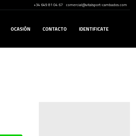
+34 649 81 04 67
comercial@vitalsport-cambados.com
OCASIÓN
CONTACTO
IDENTIFICATE