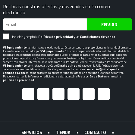
Recibirás nuestras ofertas y novedades en tu correo
electrónico
ENVIAR
He leído y acepto la
Política de privacidad
y las
Condiciones de venta
VSEquipamiento
te informa que los datos de carácter personal que proporciones rellenando el presente
formulario serán tratados por
VSEquipamiento S.L.
como responsable de esta web. La finalidad de la
recogida y tratamiento de los datos personales que solicitamos es para enviar nuestras publicaciones,
promociones de productos y/o servicios y recursos exclusivos. La legitimación se realiza a través del
consentimiento del interesado. Te informamos que los datos que facilitas estarán en los servidores de
VSEquipamiento
, contratados a través de
Dinahosting
y ubicados en la UE. Podrás ejercer tus
derechos de acceso, rectificación, limitación y suprimir los datos en
comercial@vitalsport-
cambados.com
así como el derecho a presentar una reclamación ante una autoridad de control.
Puedes consultar la información adicional y detallada sobre
Protección de Datos
en nuestra
política de privacidad
.
SERVICIOS
•
TIENDA
•
CONTACTO
•