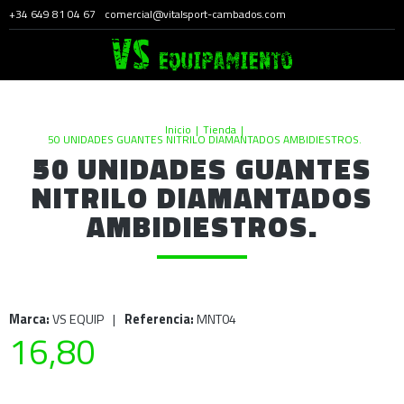
+34 649 81 04 67
comercial@vitalsport-cambados.com
Inicio
|
Tienda
|
50 UNIDADES GUANTES NITRILO DIAMANTADOS AMBIDIESTROS.
50 UNIDADES GUANTES
NITRILO DIAMANTADOS
AMBIDIESTROS.
Marca:
VS EQUIP
|
Referencia:
MNT04
16,80