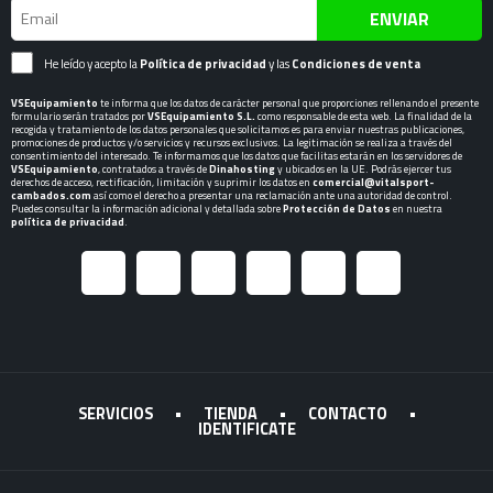
ENVIAR
He leído y acepto la
Política de privacidad
y las
Condiciones de venta
VSEquipamiento
te informa que los datos de carácter personal que proporciones rellenando el presente
formulario serán tratados por
VSEquipamiento S.L.
como responsable de esta web. La finalidad de la
recogida y tratamiento de los datos personales que solicitamos es para enviar nuestras publicaciones,
promociones de productos y/o servicios y recursos exclusivos. La legitimación se realiza a través del
consentimiento del interesado. Te informamos que los datos que facilitas estarán en los servidores de
VSEquipamiento
, contratados a través de
Dinahosting
y ubicados en la UE. Podrás ejercer tus
derechos de acceso, rectificación, limitación y suprimir los datos en
comercial@vitalsport-
cambados.com
así como el derecho a presentar una reclamación ante una autoridad de control.
Puedes consultar la información adicional y detallada sobre
Protección de Datos
en nuestra
política de privacidad
.
SERVICIOS
•
TIENDA
•
CONTACTO
•
IDENTIFICATE