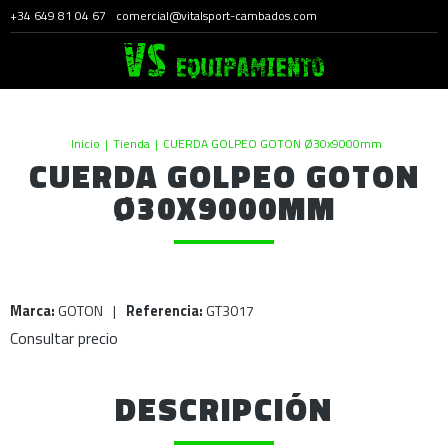
+34 649 81 04 67
comercial@vitalsport-cambados.com
Inicio
|
Tienda
|
CUERDA GOLPEO GOTON Ø30x9000mm
CUERDA GOLPEO GOTON
Ø30X9000MM
Marca:
GOTON
|
Referencia:
GT3017
Consultar precio
DESCRIPCIÓN