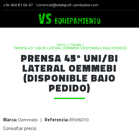
+34 649 81 04 67
comercial@vitalsport-cambados.com
Inicio
|
Tienda
|
PRENSA 45º UNI/BI LATERAL OEMMEBI (DISPONIBLE BAJO PEDIDO)
PRENSA 45º UNI/BI
LATERAL OEMMEBI
(DISPONIBLE BAJO
PEDIDO)
Marca:
Oemmebi
|
Referencia:
IRSH6010
Consultar precio