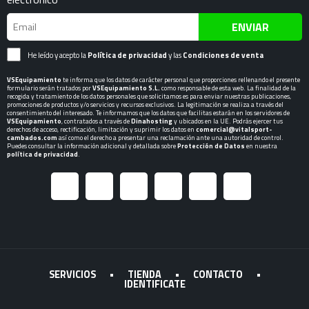
ENVIAR
He leído y acepto la
Política de privacidad
y las
Condiciones de venta
VSEquipamiento
te informa que los datos de carácter personal que proporciones rellenando el presente
formulario serán tratados por
VSEquipamiento S.L.
como responsable de esta web. La finalidad de la
recogida y tratamiento de los datos personales que solicitamos es para enviar nuestras publicaciones,
promociones de productos y/o servicios y recursos exclusivos. La legitimación se realiza a través del
consentimiento del interesado. Te informamos que los datos que facilitas estarán en los servidores de
VSEquipamiento
, contratados a través de
Dinahosting
y ubicados en la UE. Podrás ejercer tus
derechos de acceso, rectificación, limitación y suprimir los datos en
comercial@vitalsport-
cambados.com
así como el derecho a presentar una reclamación ante una autoridad de control.
Puedes consultar la información adicional y detallada sobre
Protección de Datos
en nuestra
política de privacidad
.
SERVICIOS
•
TIENDA
•
CONTACTO
•
IDENTIFICATE