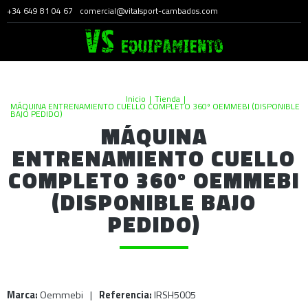
+34 649 81 04 67
comercial@vitalsport-cambados.com
Inicio
|
Tienda
|
MÁQUINA ENTRENAMIENTO CUELLO COMPLETO 360º OEMMEBI (DISPONIBLE
BAJO PEDIDO)
MÁQUINA
ENTRENAMIENTO CUELLO
COMPLETO 360º OEMMEBI
(DISPONIBLE BAJO
PEDIDO)
Marca:
Oemmebi
|
Referencia:
IRSH5005