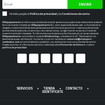
ENVIAR
He leído y acepto la
Política de privacidad
y las
Condiciones de venta
VSEquipamiento
te informa que los datos de carácter personal que proporciones rellenando el presente
formulario serán tratados por
VSEquipamiento S.L.
como responsable de esta web. La finalidad de la
recogida y tratamiento de los datos personales que solicitamos es para enviar nuestras publicaciones,
promociones de productos y/o servicios y recursos exclusivos. La legitimación se realiza a través del
consentimiento del interesado. Te informamos que los datos que facilitas estarán en los servidores de
VSEquipamiento
, contratados a través de
Dinahosting
y ubicados en la UE. Podrás ejercer tus
derechos de acceso, rectificación, limitación y suprimir los datos en
comercial@vitalsport-
cambados.com
así como el derecho a presentar una reclamación ante una autoridad de control.
Puedes consultar la información adicional y detallada sobre
Protección de Datos
en nuestra
política de privacidad
.
SERVICIOS
•
TIENDA
•
CONTACTO
•
IDENTIFICATE