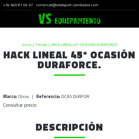
+34 649 81 04 67
comercial@vitalsport-cambados.com
Inicio
|
Tienda
|
HACK LINEAL 45º OCASIÓN DURAFORCE.
HACK LINEAL 45º OCASIÓN
DURAFORCE.
Marca:
Otros
|
Referencia:
OCAS DURFOR
Consultar precio
DESCRIPCIÓN