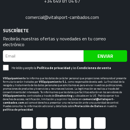
+34 649 81 04 67
comercial@vitalsport-cambados.com
SUSCRÍBETE
Recibirás nuestras ofertas y novedades en tu correo
electrónico
ENVIAR
He leído y acepto la
Política de privacidad
y las
Condiciones de venta
VSEquipamiento
te informa que los datos de carácter personal que proporciones rellenando el presente
formulario serán tratados por
VSEquipamiento S.L.
como responsable de esta web. La finalidad de la
recogida y tratamiento de los datos personales que solicitamos es para enviar nuestras publicaciones,
promociones de productos y/o servicios y recursos exclusivos. La legitimación se realiza a través del
consentimiento del interesado. Te informamos que los datos que facilitas estarán en los servidores de
VSEquipamiento
, contratados a través de
Dinahosting
y ubicados en la UE. Podrás ejercer tus
derechos de acceso, rectificación, limitación y suprimir los datos en
comercial@vitalsport-
cambados.com
así como el derecho a presentar una reclamación ante una autoridad de control.
Puedes consultar la información adicional y detallada sobre
Protección de Datos
en nuestra
política de privacidad
.