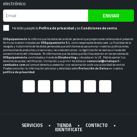
electrónico
ENVIAR
He leído y acepto la
Política de privacidad
y las
Condiciones de venta
VSEquipamiento
te informa que los datos de carácter personal que proporciones rellenando el presente
formulario serán tratados por
VSEquipamiento S.L.
como responsable de esta web. La finalidad de la
recogida y tratamiento de los datos personales que solicitamos es para enviar nuestras publicaciones,
promociones de productos y/o servicios y recursos exclusivos. La legitimación se realiza a través del
consentimiento del interesado. Te informamos que los datos que facilitas estarán en los servidores de
VSEquipamiento
, contratados a través de
Dinahosting
y ubicados en la UE. Podrás ejercer tus
derechos de acceso, rectificación, limitación y suprimir los datos en
comercial@vitalsport-
cambados.com
así como el derecho a presentar una reclamación ante una autoridad de control.
Puedes consultar la información adicional y detallada sobre
Protección de Datos
en nuestra
política de privacidad
.
SERVICIOS
•
TIENDA
•
CONTACTO
•
IDENTIFICATE