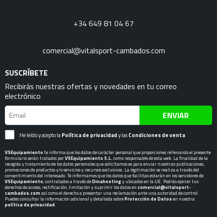
+34 649 81 04 67
comercial@vitalsport-cambados.com
SUSCRÍBETE
Recibirás nuestras ofertas y novedades en tu correo
electrónico
ENVIAR
He leído y acepto la
Política de privacidad
y las
Condiciones de venta
VSEquipamiento
te informa que los datos de carácter personal que proporciones rellenando el presente
formulario serán tratados por
VSEquipamiento S.L.
como responsable de esta web. La finalidad de la
recogida y tratamiento de los datos personales que solicitamos es para enviar nuestras publicaciones,
promociones de productos y/o servicios y recursos exclusivos. La legitimación se realiza a través del
consentimiento del interesado. Te informamos que los datos que facilitas estarán en los servidores de
VSEquipamiento
, contratados a través de
Dinahosting
y ubicados en la UE. Podrás ejercer tus
derechos de acceso, rectificación, limitación y suprimir los datos en
comercial@vitalsport-
cambados.com
así como el derecho a presentar una reclamación ante una autoridad de control.
Puedes consultar la información adicional y detallada sobre
Protección de Datos
en nuestra
política de privacidad
.