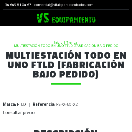
+34 649 81 04 67
comercial@vitalsport-cambados.com
Inicio
|
Tienda
|
MULTIESTACIÓN TODO EN UNO FTLD (FABRICACIÓN BAJO PEDIDO)
MULTIESTACIÓN TODO EN
UNO FTLD (FABRICACIÓN
BAJO PEDIDO)
Marca:
FTLD
|
Referencia:
FSPX-65-X2
Consultar precio